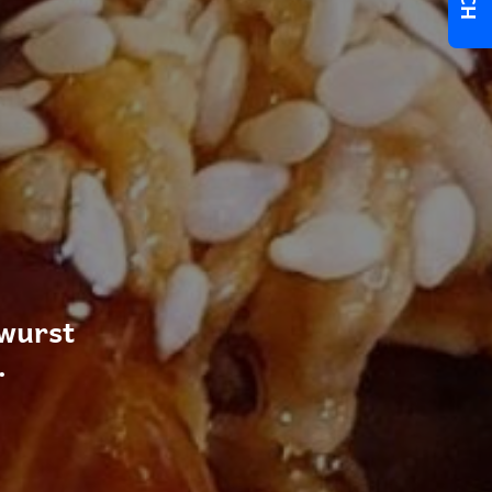
wurst
.