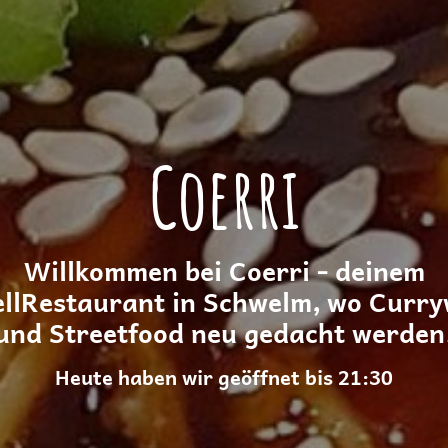
Coerri
Willkommen bei Coerri - deinem
ellRestaurant in Schwelm, wo Curry
und Streetfood neu gedacht werden
Heute haben wir geöffnet bis 21:30