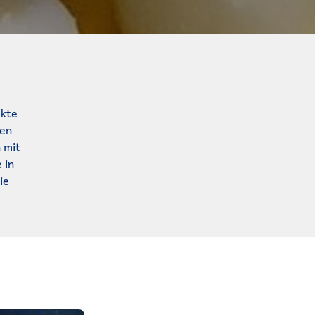
ekte
nen
 mit
 in
ie