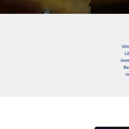
Wir
Lö
imm
Be
n